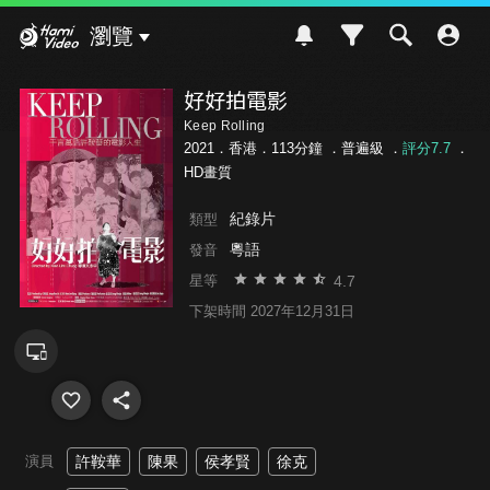
Hami Video
瀏覽
好好拍電影
Keep Rolling
2021．香港．113分鐘 ．
普遍級
．
評分7.7
．
HD畫質
紀錄片
類型
粵語
發音
4.7
星等
下架時間 2027年12月31日
演員
許鞍華
陳果
侯孝賢
徐克