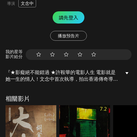
文念中
導演
請先登入
播放預告片
我的星等
影片給分
『★影癡絕不能錯過 ★許鞍華的電影人生 電影就是
她一生的情人！文念中首次執導，拍出香港傳奇導演
的40年光影人生。』人聲鼎沸的紅地毯，一位精力充
沛的短髮女人舉步生風邁向閃光燈舞台。紅地毯淡出
相關影片
變成泥濘小路，她大步踏入香港新界的電影片場。於
她而言，榮耀和艱辛不過是接近電影世界的不同路
7.2
徑。四十載光影生涯，從獲獎無數到跌入谷底，她對
電影，對香港的一片赤誠始終未變。在孤獨的求索路
上，電影伴她活出人生的圓滿。