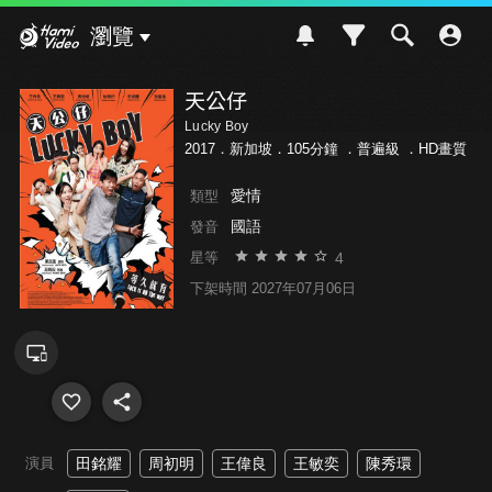
Hami Video
瀏覽
天公仔
Lucky Boy
2017．新加坡．105分鐘 ．
普遍級
．HD畫質
愛情
類型
國語
發音
4
星等
下架時間 2027年07月06日
演員
田銘耀
周初明
王偉良
王敏奕
陳秀環