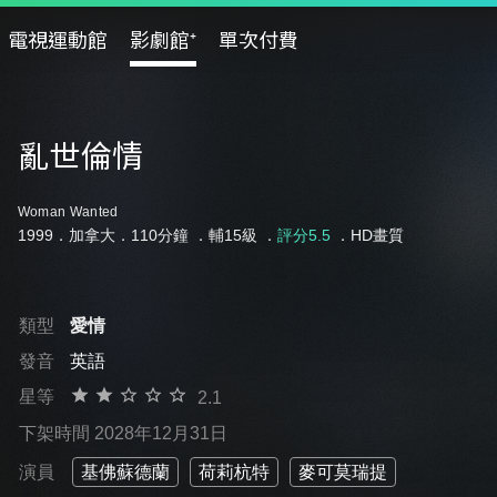
電視運動館
影劇館⁺
單次付費
亂世倫情
Woman Wanted
1999．加拿大．110分鐘 ．
輔15級
．
評分5.5
．HD畫質
類型
愛情
發音
英語
星等
2.1
下架時間 2028年12月31日
演員
基佛蘇德蘭
荷莉杭特
麥可莫瑞提