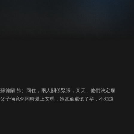
佛蘇德蘭 飾）同住，兩人關係緊張，某天，他們決定雇
，父子倆竟然同時愛上艾瑪，她甚至還懷了孕，不知道