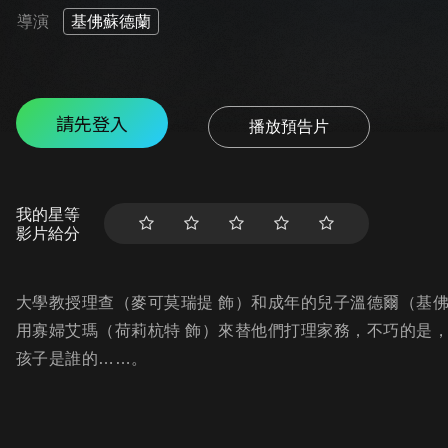
導演
基佛蘇德蘭
請先登入
播放預告片
我的星等
影片給分
大學教授理查（麥可莫瑞提 飾）和成年的兒子溫德爾（基
用寡婦艾瑪（荷莉杭特 飾）來替他們打理家務，不巧的是
孩子是誰的……。