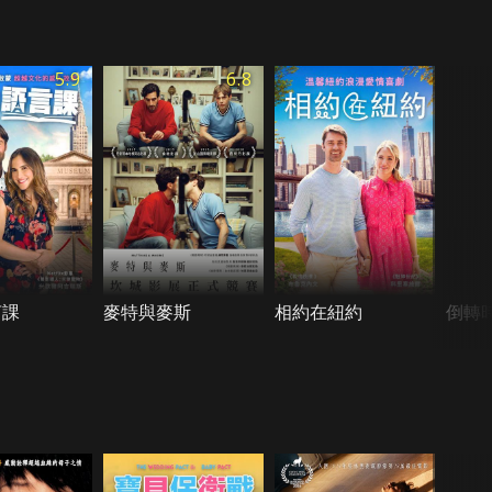
5.9
6.8
言課
麥特與麥斯
相約在紐約
倒轉