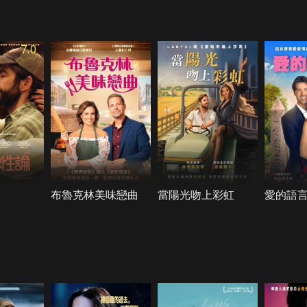
7.0
布魯克林美味戀曲
當陽光吻上彩虹
愛的語