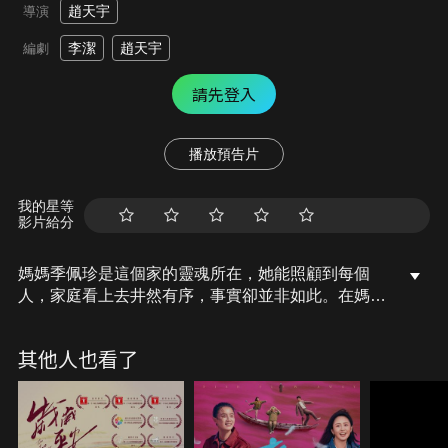
趙天宇
導演
李潔
趙天宇
編劇
請先登入
播放預告片
我的星等
影片給分
媽媽季佩珍是這個家的靈魂所在，她能照顧到每個
人，家庭看上去井然有序，事實卻並非如此。在媽媽
眼裡女兒最優秀，卻不知在北京生活的她有另一面。
醫生丈夫至今無法拿起手術刀。婆婆患有阿茲海默
其他人也看了
症，生活都無法自理…佩珍剛退休，卻被查出惡性腫
瘤只剩下四個月生命，這家人的生活該如何繼續下
去？