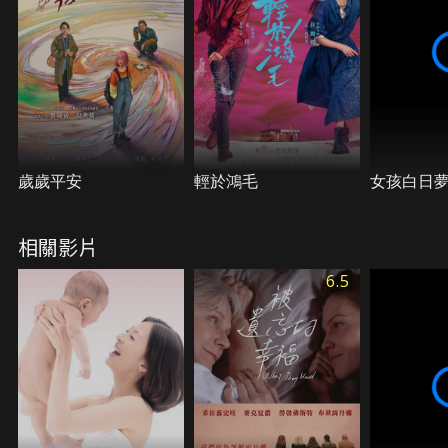
歲歲平安
輕於鴻毛
女孩白日
相關影片
6.5