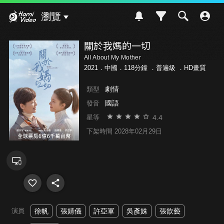
Hami Video
瀏覽
關於我媽的一切
All About My Mother
2021．中國．118分鐘 ．
普遍級
．HD畫質
劇情
類型
國語
發音
4.4
星等
下架時間 2028年02月29日
演員
徐帆
張婧儀
許亞軍
吳彥姝
張歆藝