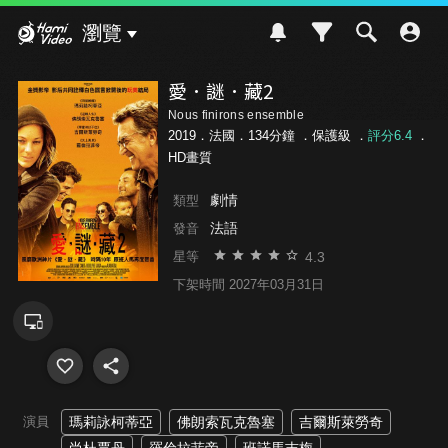
Hami Video
瀏覽
愛．謎．藏2
Nous finirons ensemble
2019．法國．134分鐘 ．
保護級
．
評分6.4
．
HD畫質
劇情
類型
法語
發音
4.3
星等
下架時間 2027年03月31日
演員
瑪莉詠柯蒂亞
佛朗索瓦克魯塞
吉爾斯萊勞奇