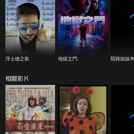
後，選擇不再對彼此說善意謊言的這群老友們，會迎
來什麼樣的結局？他們的友誼還依然存在嗎？
浮士德之歌
地獄之門.
陌路姐妹
相關影片