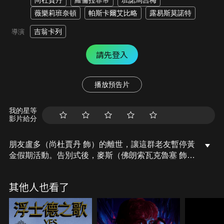
尚杜賈丹
羅倫拉菲帝
班諾馬吉梅
薇樂莉班奈頓
帕斯卡爾艾比略
露易斯莫諾特
吉翁卡列
導演
請先登入
播放預告片
我的星等
影片給分
朋友盧多（尚杜賈丹 飾）的離世，讓這群老友暫停黃
金假期活動。告別式後，麥斯（佛朗索瓦克魯塞 飾）
像人間蒸發似的鮮少出席朋友聚會。不知道老公陷入
經濟危機的妻子莎賓娜，猜想是好友離世讓麥斯大受
其他人也看了
打擊…為了鬱鬱寡歡的麥斯，她決定召集眾人給他一
個生日驚喜～眾人按照原定計畫來到度假小屋，打算
來個出其不意。原以為麥斯會為此欣喜，豈料換來的
卻是鐵青的臉。在經歷了悲歡離合與人生的起起落落