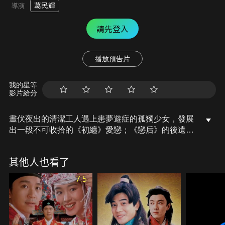
葛民輝
導演
請先登入
播放預告片
我的星等
影片給分
晝伏夜出的清潔工人遇上患夢遊症的孤獨少女，發展
出一段不可收拾的《初纏》愛戀；《戀后》的後遺症
仍糾纏著李一平，他一直活在恐懼之中，背負著對前
女友趙美娜的愧疚與責任。偶然一次李一平被趙美娜
其他人也看了
發現行蹤，他如臨大敵，有如末日倒數。兩段不同的
人生故事，一樣迷離怪誕的愛情夢，葛民輝用他獨特
7.5
的「初戀」觀點，打造出一部刻骨銘心的愛情電影。