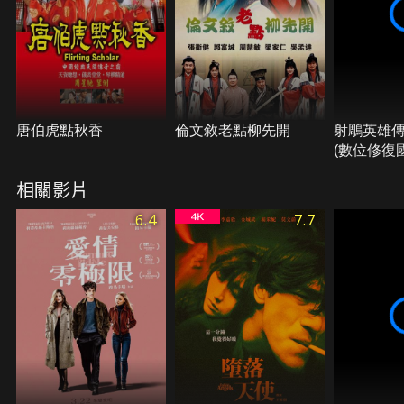
唐伯虎點秋香
倫文敘老點柳先開
射鵰英雄
(數位修復
相關影片
6.4
7.7