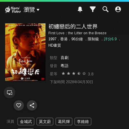
Hami Video
瀏覽
初纏戀后的二人世界
First Love：the Litter on the Breeze
1997．香港．96分鐘 ．
限制級
．
評分6.9
．
HD畫質
喜劇
類型
粵語
發音
3.8
星等
下架時間 2028年04月30日
演員
金城武
莫文蔚
葛民輝
李維維