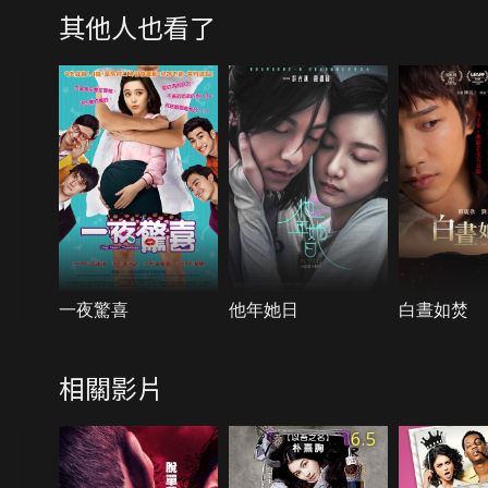
其他人也看了
一夜驚喜
他年她日
白晝如焚
相關影片
6.5