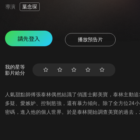
導演
葉念琛
請先登入
播放預告片
我的星等
影片給分
人氣甜點師傅張泰林偶然結識了俏護士鄺美寶，泰林主動追
多疑、愛嫉妒、控制慾強，還有暴力傾向。除了全方位24小
密碼，進入他的個人世界。於是泰林開始調查美寶的過去，