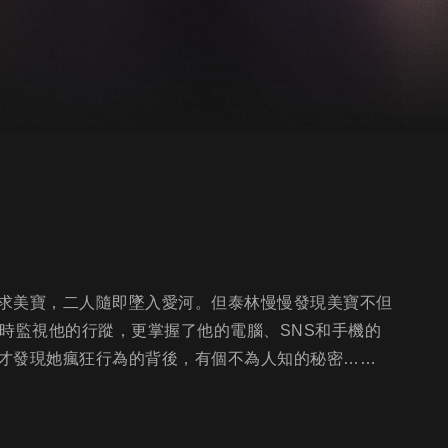
求美寶，二人隨即墜入愛河。但泰林慢慢發現美寶不但
時監視他的行蹤，更掌握了他的電腦、SNS和手機的
才發現她瘋狂行為的背後，有個不為人知的秘密……