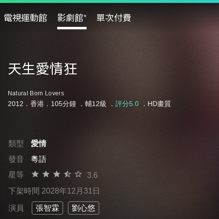
電視運動館
影劇館⁺
單次付費
天生愛情狂
Natural Born Lovers
2012．香港．105分鐘 ．
輔12級
．
評分5.0
．HD畫質
類型
愛情
發音
粵語
星等
3.6
下架時間 2028年12月31日
演員
張智霖
劉心悠