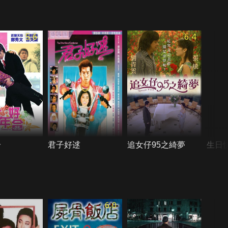
5.6
6.4
合
君子好逑
追女仔95之綺夢
生日
6.0