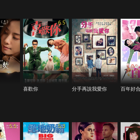
6.5
喜歡你
分手再說我愛你
百年好
5.5
5.3