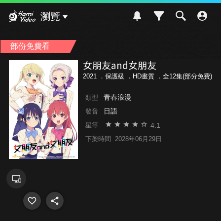
Hami Video
瀏覽
部份免費看
女朋友and女朋友
2021 ．
保護級
．HD畫質 ．全12集(部分免費)
青春浪漫
類型
日語
發音
4.1
星等
下架時間
2028年06月29日