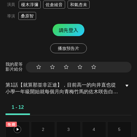
演員
榎木淳彌
佐倉綾音
和氣杏未
桑原智
導演
請先登入
播放預告片
我的星等
影片給分
第1話【就算那並非正途】，目前高一的向井直也從
小學一年級開始就每個月向青梅竹馬的佐木咲告白，
上了高中後終於告白成功，兩人開始交往了。直也正
處於幸福的巔峰，然而某天名為水瀨渚的美少女出現
1 - 12
在直也面前。個性好又努力，還很擅長下廚的渚忽然
向直也告白，希望直也能和她交往。因為渚實在好得
免費
沒話說，讓直也十分動搖，於是他介紹咲和渚碰面，
1
2
3
4
5
提出了某個提案……