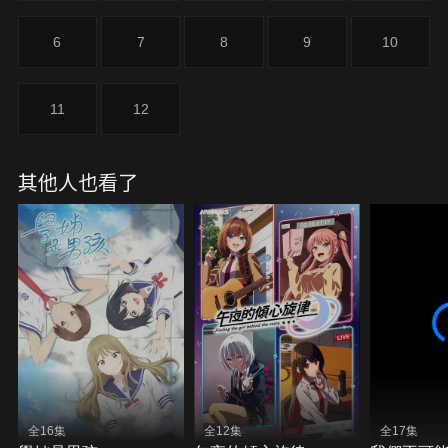
6
7
8
9
10
11
12
其他人也看了
全16集
全12集
全17集