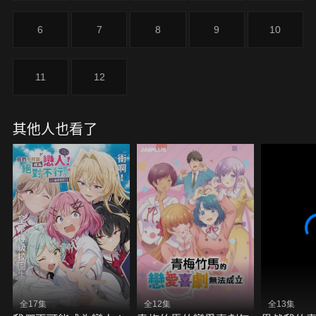
6
7
8
9
10
11
12
其他人也看了
全17集
全12集
全13集