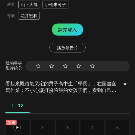
演員
山下大輝
小松未可子
花井宏和
導演
請先登入
播放預告片
我的星等
影片給分
看起來既俗氣又宅的男子高中生「學長」，在圖書室
寫作業；不小心讓打扮誇張的女孩子們，看到自己畫
的漫畫。女孩子們只覺得學長是笨蛋，但其中有個女
生對學長很有興趣，並開始接近學長。她的名字是長
1 - 12
瀞。學長不由自主地緊張起來，沒想到她有非常特別
的性癖…。
免費
1
2
3
4
5