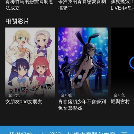
青梅竹馬的戀愛喜劇無
果然我的青春戀愛喜劇
孤獨搖滾！
法成立
搞錯了
LIVE-恆星-
相關影片
全12集
全13集
全13集
女朋友and女朋友
青春豬頭少年不會夢到
堀與宮村
兔女郎學姊