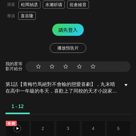
演員
松岡禎丞
水瀨祈禱
佐倉綾音
直谷隆
導演
請先登入
播放預告片
我的星等
影片給分
第1話【青梅竹馬絕對不會輸的戀愛喜劇】，丸末晴
在高中一年級的冬天，喜歡上了同校的天才小說家同
學可知白草。由於這是他的初戀，使得他什麼都辦不
到只能看著時間流逝…這樣的他不但被損友哲彥取
1 - 12
笑，還被青梅竹馬志田黑羽捉弄，在這樣的日子裡，
他竟然聽說自己的單戀對象白草似乎交到了男友。末
免費
晴因為在告白前就失戀，使得他陷入低潮當中。
1
2
3
4
5