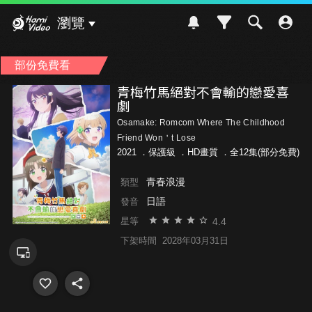
Hami Video
瀏覽
部份免費看
青梅竹馬絕對不會輸的戀愛喜
劇
Osamake: Romcom Where The Childhood
Friend Won＇t Lose
2021 ．
保護級
．HD畫質 ．全12集(部分免費)
青春浪漫
類型
日語
發音
4.4
星等
下架時間
2028年03月31日