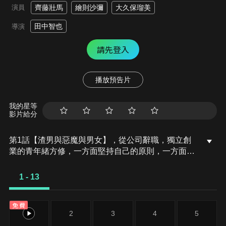
演員
齊藤壯馬
繪則沙彌
大久保瑠美
田中智也
導演
請先登入
播放預告片
我的星等
影片給分
第1話【渣男與惡魔與男女】，從公司辭職，獨立創
業的青年緒方修，一方面堅持自己的原則，一方面卻
又為錢所困，甚至必須靠綾乃和木更的幫助才能維持
生活。睽違了三個月，阿修終於接到一份能賺錢的大
1 - 13
案件。
免費
1
2
3
4
5