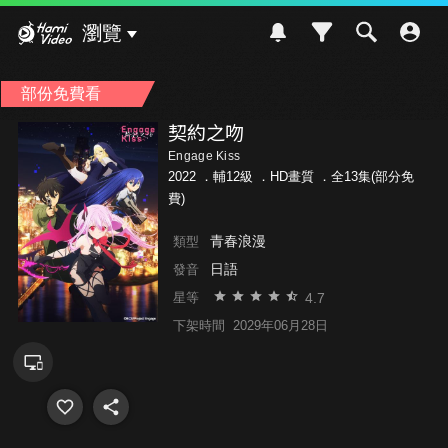
Hami Video
瀏覽
部份免費看
契約之吻
Engage Kiss
2022 ．
輔12級
．HD畫質 ．全13集(部分免
費)
青春浪漫
類型
日語
發音
4.7
星等
下架時間
2029年06月28日