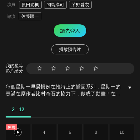
演員
原田彩楓
間島淳司
茅野愛衣
佐藤順一
導演
請先登入
播放預告片
我的星等
影片給分
每個星期一早晨慣例在推特上的插圖系列，星期一的
豐滿在原作者比村奇石的協力下，做成了動畫！在憂
鬱的星期一早晨，享用會動會說話的豐滿系女孩吧
2 - 12
免費
2
4
6
8
10