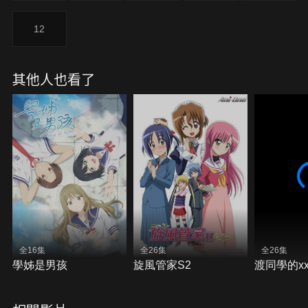
12
其他人也看了
全16集
全26集
全26集
學姊是男孩
旋風管家S2
渡同學的x