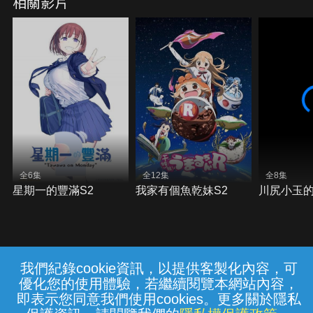
相關影片
全6集
全12集
全8集
星期一的豐滿S2
我家有個魚乾妹S2
川尻小玉
我們紀錄cookie資訊，以提供客製化內容，可
{{notifyMsg}}
優化您的使用體驗，若繼續閱覽本網站內容，
常見問題
線上客服
服務條款
隱私權保護
即表示您同意我們使用cookies。更多關於隱私