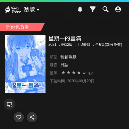
Hami Video
瀏覽
部份免費看
星期一的豐滿
2021 ．
輔12級
．HD畫質 ．全6集(部分免費)
輕鬆幽默
類型
日語
發音
4.4
星等
下架時間
2026年09月20日