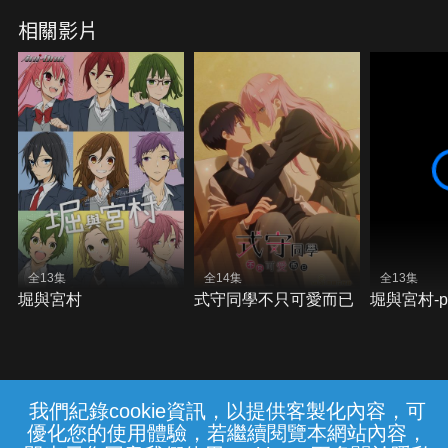
相關影片
全13集
全14集
全13集
堀與宮村
式守同學不只可愛而已
堀與宮村-pi
我們紀錄cookie資訊，以提供客製化內容，可
{{notifyMsg}}
優化您的使用體驗，若繼續閱覽本網站內容，
常見問題
線上客服
服務條款
隱私權保護