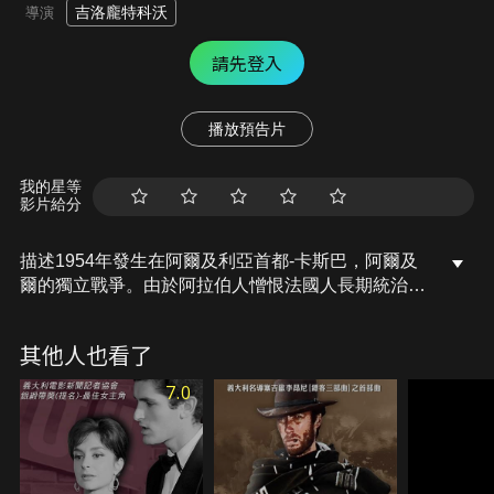
吉洛龐特科沃
導演
請先登入
播放預告片
我的星等
影片給分
描述1954年發生在阿爾及利亞首都-卡斯巴，阿爾及
爾的獨立戰爭。由於阿拉伯人憎恨法國人長期統治，
於是開始有了革命組織開始-FLN(民族解放陣線)帶出
阿爾及利亞人與歐洲移民的衝突，如同影片的開場，
其他人也看了
法國的執法機關如何對當地阿爾及利亞的一般犯人進
行未經審核的死刑，而阿爾及利亞人又如何對法國僑
7.0
居人士，不論是對平民或軍人所發動武裝襲擊，兩方
面不停地將暴力升級，然而…