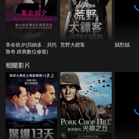
革命前夕(貝納多．貝托
荒野大鏢客
賊對賊
魯奇 經典數位修復)
相關影片
7.3