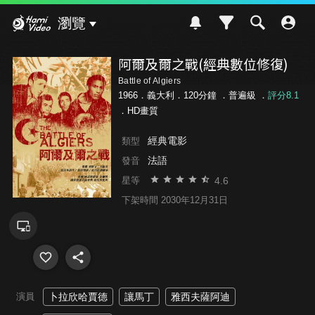
Hami Video
瀏覽
阿爾及爾之戰(經典數位修復)
Battle of Algiers
1966．義大利．120分鐘 ．
普遍級
．
評分8.1
．HD畫質
經典電影
類型
法語
發音
4.6
星等
下架時間 2030年12月31日
演員
卜拉欣哈賈德
讓馬丁
雅西夫薩阿迪