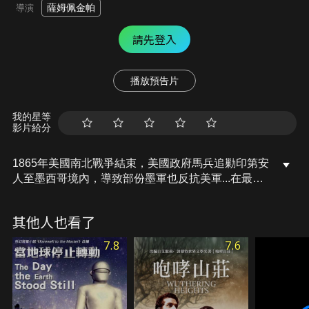
薩姆佩金帕
導演
請先登入
播放預告片
我的星等
影片給分
1865年美國南北戰爭結束，美國政府馬兵追勦印第安
人至墨西哥境內，導致部份墨軍也反抗美軍...在最後
決戰時美國馬兵與另外兩支敵軍，在河裡三方大混
戰！本片以美國著名騎兵隊為故事背景，攻擊鄰國弱
其他人也看了
國墨西哥且無情追擊少數民族印第安人，在相當程度
上嚴厲批判美國霸權主義心態令人反感非議!
7.8
7.6