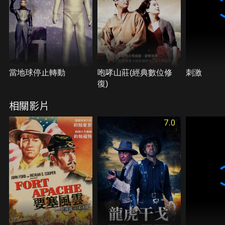
當地球停止轉動
咆哮山莊(經典數位修
刺激
復)
相關影片
7.0