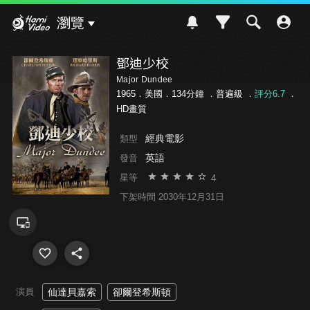
Hami Video
瀏覽
鄧迪少校
Major Dundee
1965．美國．134分鐘 ．
普遍級
．
評分6.7
．
HD畫質
經典電影
類型
英語
發音
4
星等
下架時間 2030年12月31日
演員
仙達貝嘉索
卻爾登希斯頓