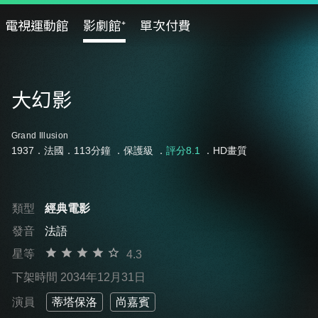
電視運動館
影劇館⁺
單次付費
大幻影
Grand Illusion
1937．法國．113分鐘 ．
保護級
．
評分8.1
．HD畫質
類型
經典電影
發音
法語
星等
4.3
下架時間 2034年12月31日
演員
蒂塔保洛
尚嘉賓