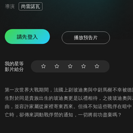
導演
尚雷諾瓦
請先登入
播放預告片
我的星等
影片給分
第一次世界大戰期間，法國上尉玻迪奧與中尉馬榭不幸被德
生對於同是貴族出生的玻迪奧更是以禮相待，之後玻迪奧與
由，並容許家屬從家裡寄東西來。但殊不知這些戰俘在暗中
亡時，卻傳來調動戰俘營的通知，一切將前功盡棄嗎？