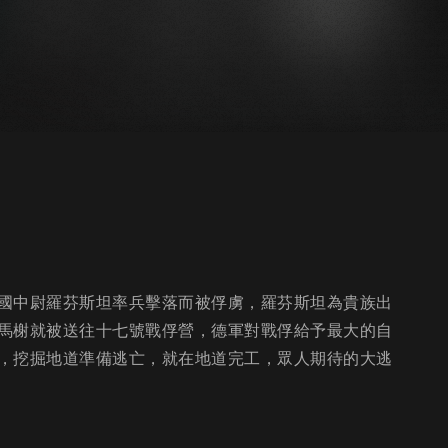
國中尉羅芬斯坦率兵擊落而被俘虜，羅芬斯坦為貴族出
馬榭就被送往十七號戰俘營，德軍對戰俘給予最大的自
，挖掘地道準備逃亡，就在地道完工，眾人期待的大逃