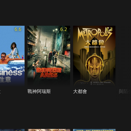
6.6
6.2
8.3
意
戰神阿瑞斯
大都會
與陌