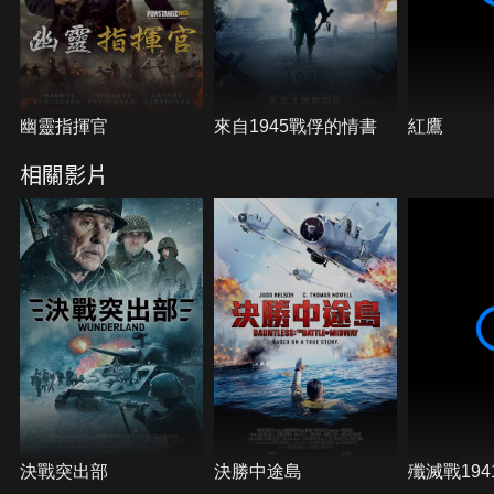
幽靈指揮官
來自1945戰俘的情書
紅鷹
相關影片
決戰突出部
決勝中途島
殲滅戰194