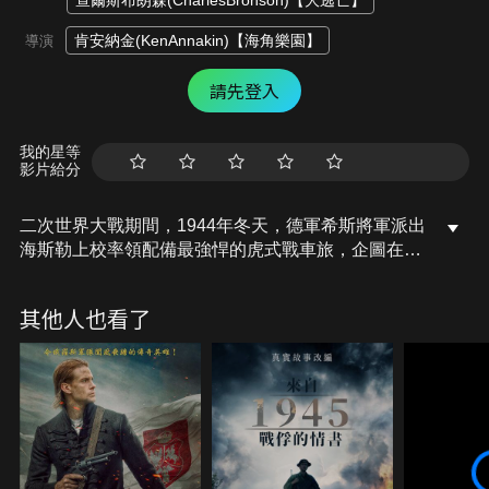
查爾斯布朗森(CharlesBronson)【大逃亡】
肯安納金(KenAnnakin)【海角樂園】
導演
請先登入
我的星等
影片給分
二次世界大戰期間，1944年冬天，德軍希斯將軍派出
海斯勒上校率領配備最強悍的虎式戰車旅，企圖在聖
誕前夕對美軍做全面反擊。這時被美軍情報軍官凱利
上校發現德軍的蛛絲馬跡，並告知上司「德軍將會反
其他人也看了
攻」但是沒人相信，結果德軍全力突襲造成美軍傷亡
慘重，且德軍還派人滲入美軍，破壞作戰計畫，一舉
奪下安不列顛。最後美軍為了讓德軍坦克缺乏油料而
設下陷阱，卻也讓同袍弟兄壯烈犧牲...