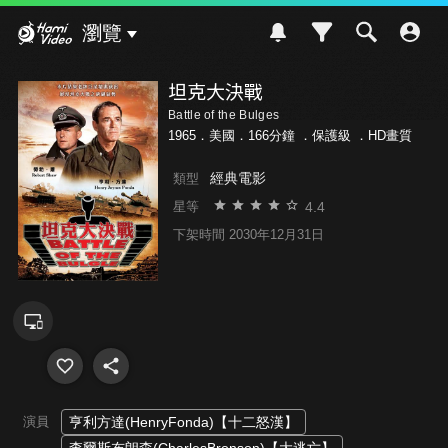
Hami Video
瀏覽
坦克大決戰
Battle of the Bulges
1965．美國．166分鐘 ．
保護級
．HD畫質
經典電影
類型
4.4
星等
下架時間 2030年12月31日
演員
亨利方達(HenryFonda)【十二怒漢】