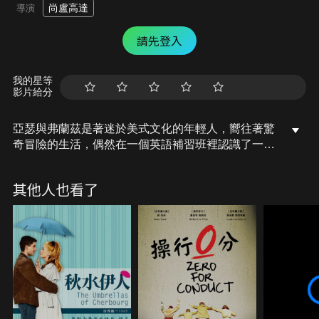
尚盧高達
導演
請先登入
我的星等
影片給分
亞瑟與弗蘭茲是著迷於美式文化的年輕人，嚮往著驚
奇冒險的生活，偶然在一個英語補習班裡認識了一位
法國女孩奧黛爾，亞瑟非常迷戀奧黛爾，不久後他們
就開始熱戀，三人常常一同出遊，奧黛爾某次無意間
其他人也看了
說出他寄宿的家庭裡有著鉅額的現金，讓亞瑟聽到後
非常的心動，並計畫要前往行竊，不料在行竊過程中
被屋主發現，亞瑟失手將屋主殺死後，他們三人的命
運會因為這次的行竊變成如何呢?