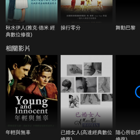
秋水伊人(雅克·德米 經
操行零分
舞動巴黎
典數位修復)
相關影片
年輕與無辜
已婚女人(高達經典數位
隨心所欲(
修復)
修復)