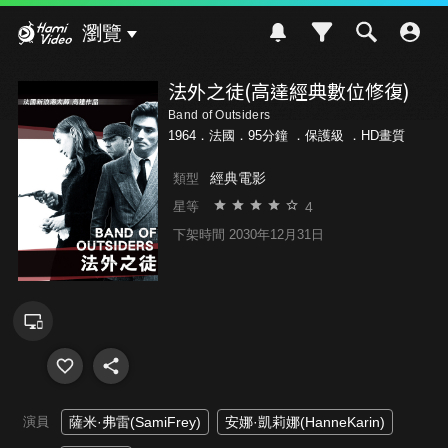
Hami Video
瀏覽
法外之徒(高達經典數位修復)
Band of Outsiders
1964．法國．95分鐘 ．
保護級
．HD畫質
經典電影
類型
4
星等
下架時間 2030年12月31日
演員
薩米·弗雷(SamiFrey)
安娜·凱莉娜(HanneKarin)