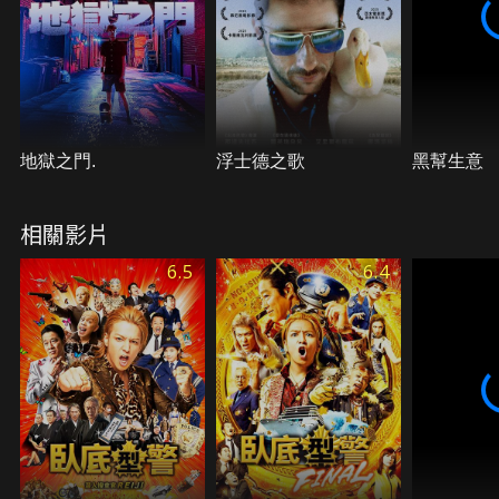
地獄之門.
浮士德之歌
黑幫生意
相關影片
6.5
6.4