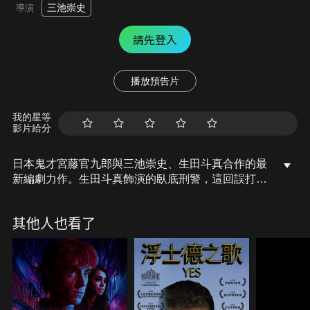
三池崇史
導演
請先登入
播放預告片
我的星等
影片給分
日本鬼才宮藤官九郎與三池崇史、生田斗真合作的最
新編劇力作。生田斗真飾演的臥底刑警，這回誤打誤
撞成為黑幫二當家，還要一路殺進香港，解救黑幫老
大之女。一場生死保衛戰就此開打。
其他人也看了