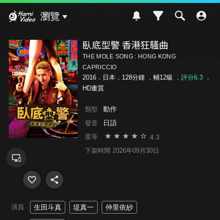
Hami Video
瀏覽
臥底型警 香港狂騷曲
THE MOLE SONG : HONG KONG
CAPRICCIO
2016．日本．128分鐘 ．
輔12級
．
評分6.3
．
HD畫質
動作
類型
日語
發音
4.3
星等
下架時間 2026年09月30日
演員
生田斗真
堤真一
仲里依紗