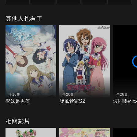
其他人也看了
全16集
全26集
全26集
學姊是男孩
旋風管家S2
渡同學的x
相關影片