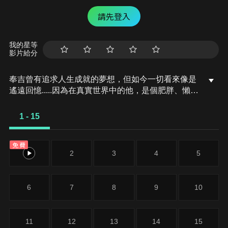
請先登入
我的星等
影片給分
奉吉曾有追求人生成就的夢想，但如今一切看來像是
遙遠回憶.....因為在真實世界中的他，是個肥胖、懶惰
且失業的男子。人們覺得他噁心，欺負他、嘲笑他，
他就是個失敗者。在某天他醒來之後，驚訝地發現自
1 - 15
己居然變成了一個性感又可愛的女孩！困惑之餘，他
不知該找誰幫忙，所以決定上網去尋找答案。於是，
免費
他開始認識了一些人，甚至遇見了以前欺負過他的男
1
2
3
4
5
生，以全新的面貌面對不堪的過去，他該如何是好？
6
7
8
9
10
11
12
13
14
15