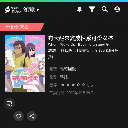
Hami Video
瀏覽
部份免費看
有天醒來變成性感可愛女孩
When I Woke Up I Became a Bagel Girl
2020 ．
輔15級
．HD畫質 ．全15集(部分免
費)
輕鬆幽默
類型
韓語
發音
3.5
星等
下架時間
2026年10月29日