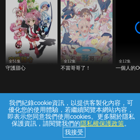
全51集
全12集
全12集
守護甜心
不當哥哥了！
一個人的O
我們紀錄cookie資訊，以提供客製化內容，可
{{notifyMsg}}
優化您的使用體驗，若繼續閱覽本網站內容，
常見問題
線上客服
服務條款
隱私權保護
即表示您同意我們使用cookies。更多關於隱私
保護資訊，請閱覽我們的
隱私權保護政策
。
中華電信股份有限公司個人家庭分公司
(統一編號：96979949) © 2026