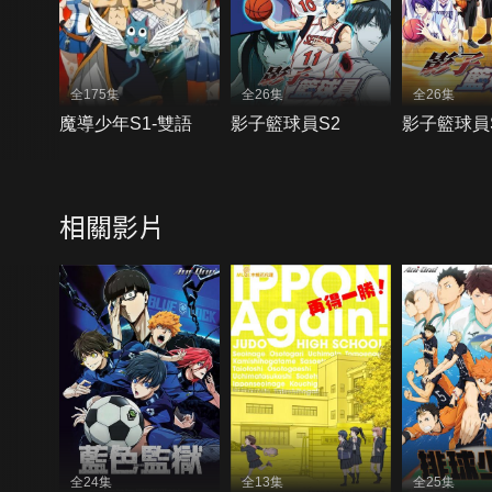
全175集
全26集
全26集
魔導少年S1-雙語
影子籃球員S2
影子籃球員
相關影片
全24集
全13集
全25集