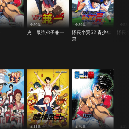
全50集
全39集
全52
拳
史上最強弟子兼一
隊長小翼S2 青少年
隊長小
篇
全11集
全76集
全25