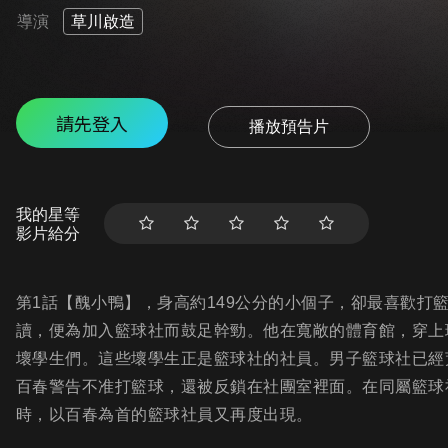
導演
草川啟造
請先登入
播放預告片
我的星等
影片給分
第1話【醜小鴨】，身高約149公分的小個子，卻最喜歡打
讀，便為加入籃球社而鼓足幹勁。他在寬敞的體育館，穿上
壞學生們。這些壞學生正是籃球社的社員。男子籃球社已經
百春警告不准打籃球，還被反鎖在社團室裡面。在同屬籃球
時，以百春為首的籃球社員又再度出現。