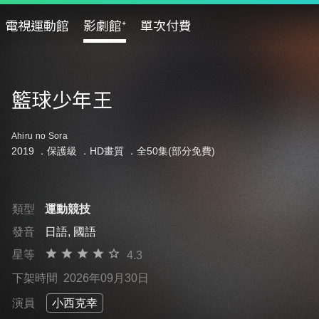
電視運動館
影劇館⁺
單次付費
籃球少年王
Ahiru no Sora
2019 ．
保護級
．HD畫質 ．全50集(部分免費)
類型
運動競技
發音
日語, 國語
星等
4.3
下架時間
2026年09月30日
演員
小西克幸