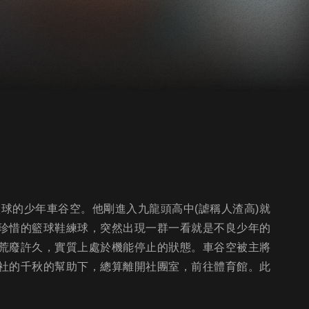
籃球的少年車谷空。他剛進入九龍頭高中(謔稱人渣高)就
珍惜的籃球鞋練球，突然出現一群一看就是不良少年的
荒廢許久，實質上處於機能停止的狀態。車谷空被主將
社的千秋的幫助下，總算離開社團室，前往體育館。此