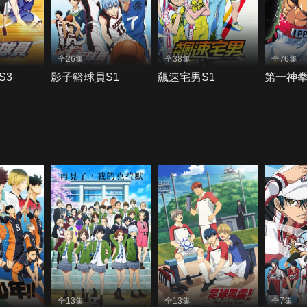
全26集
全38集
全76集
S3
影子籃球員S1
飆速宅男S1
第一神
全13集
全13集
全7集