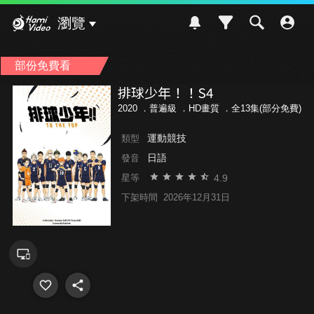
Hami Video
瀏覽
部份免費看
排球少年！！S4
2020 ．
普遍級
．HD畫質 ．全13集(部分免費)
運動競技
類型
日語
發音
4.9
星等
下架時間
2026年12月31日