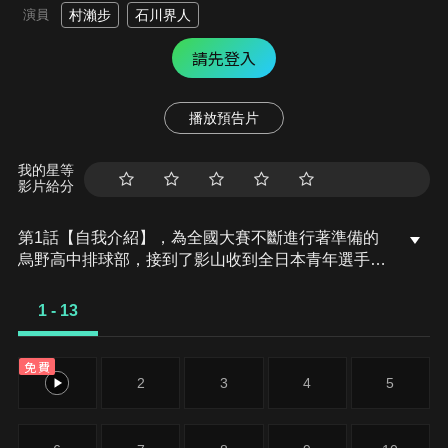
演員
村瀨步
石川界人
請先登入
播放預告片
我的星等
影片給分
第1話【自我介紹】，為全國大賽不斷進行著準備的
烏野高中排球部，接到了影山收到全日本青年選手強
化合宿召集的消息。同時，月島也收到了宮城縣1年
級生選拔強化合宿的召集。沒有被選為合宿成員的日
1 - 13
向，擅自跑去參加了宮城縣1年級生選拔強化合宿，
但是……！？
免費
1
2
3
4
5