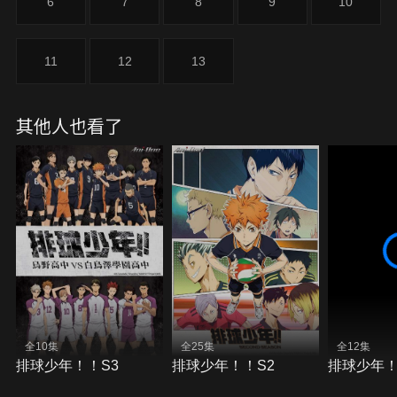
6
7
8
9
10
11
12
13
其他人也看了
全10集
全25集
全12集
排球少年！！S3
排球少年！！S2
排球少年！！