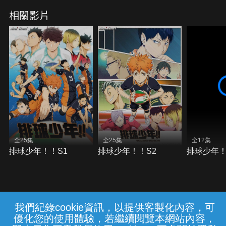
相關影片
全25集
全25集
全12集
排球少年！！S1
排球少年！！S2
排球少年！！
我們紀錄cookie資訊，以提供客製化內容，可
{{notifyMsg}}
優化您的使用體驗，若繼續閱覽本網站內容，
常見問題
線上客服
服務條款
隱私權保護