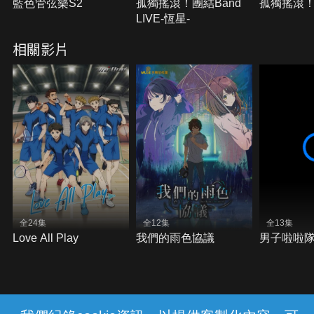
藍色管弦樂S2
孤獨搖滾！團結Band
孤獨搖滾
LIVE-恆星-
相關影片
全24集
全12集
全13集
Love All Play
我們的雨色協議
男子啦啦