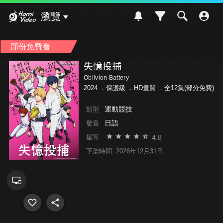
Hami Video
瀏覽
部份免費看
失憶投捕
Oblivion Battery
2024 ．
保護級
．HD畫質 ．全12集(部分免費)
運動競技
類型
日語
發音
4.8
星等
下架時間
2026年12月31日