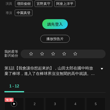
演員
増田俊樹
宮野真守
阿座上洋平
中園真登
導演
請先登入
播放預告片
我的星等
影片給分
第1話【我會讓你想起來的】，山田太郎在國中時放
棄了棒球，進入了在棒球界沒沒無聞的高中就讀。在
那裡，他遇見了過去國中時期被狠狠爆打一頓的國中
最強投捕搭檔…清峰葉流火與要圭。然而，這是所沒
1 - 12
有棒社的學校。而且圭似乎還失去了記憶…！？
免費
1
2
3
4
5