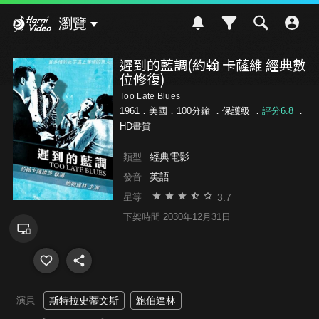
Hami Video
瀏覽
遲到的藍調(約翰 卡薩維 經典數
位修復)
Too Late Blues
1961．美國．100分鐘 ．
保護級
．
評分6.8
．
HD畫質
經典電影
類型
英語
發音
3.7
星等
下架時間 2030年12月31日
演員
斯特拉史蒂文斯
鮑伯達林