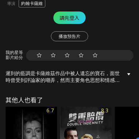
約翰卡薩維
導演
請先登入
播放預告片
我的星等
影片給分
遲到的藍調是卡薩維茲作品中被人遺忘的寶石，面世
時曾受到評論家的嘲弄，然而主要角色思想和情感的
深度在今天看來超越了片子本身的一切缺陷。與處女
作《影子》一樣，本片中也有很多爵士樂元素，主人
其他人也看了
公古斯特和他的樂隊在公園和孤兒院表演，他不願意
接任何有損於作為樂手自尊心的活，因而也無法與成
6.7
8.3
功沾上邊。