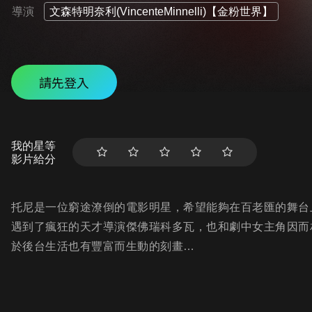
導演
文森特明奈利(VincenteMinnelli)【金粉世界】
請先登入
我的星等
影片給分
托尼是一位窮途潦倒的電影明星，希望能夠在百老匯的舞台
遇到了瘋狂的天才導演傑佛瑞科多瓦，也和劇中女主角因而
於後台生活也有豐富而生動的刻畫…