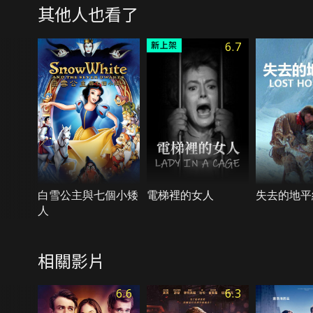
其他人也看了
6.7
白雪公主與七個小矮
電梯裡的女人
失去的地平
人
相關影片
6.6
6.3