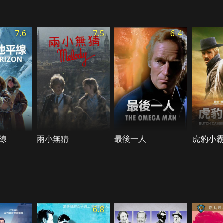
7.6
7.5
6.4
線
兩小無猜
最後一人
虎豹小
6.8