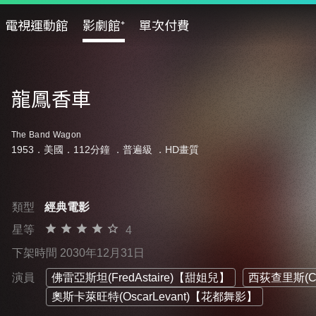
電視運動館
影劇館⁺
單次付費
龍鳳香車
The Band Wagon
1953．美國．112分鐘 ．
普遍級
．HD畫質
類型
經典電影
星等
4
下架時間 2030年12月31日
演員
佛雷亞斯坦(FredAstaire)【甜姐兒】
西荻查里斯(Cy
奧斯卡萊旺特(OscarLevant)【花都舞影】