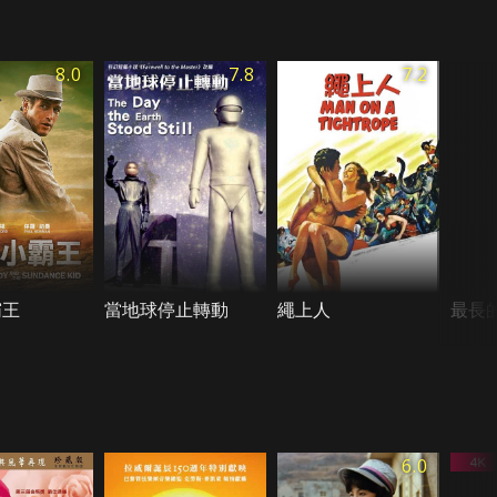
8.0
7.8
7.2
霸王
當地球停止轉動
繩上人
最長
6.0