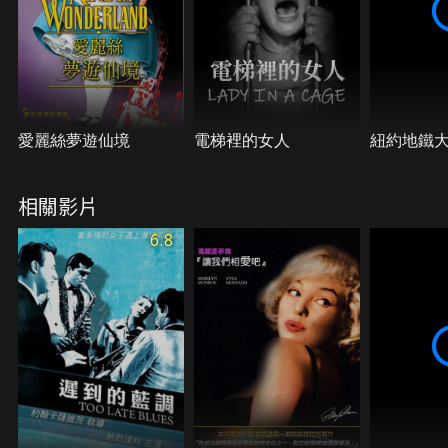
愛麗絲夢遊仙境
電梯裡的女人
紐約地鐵
相關影片
6.8