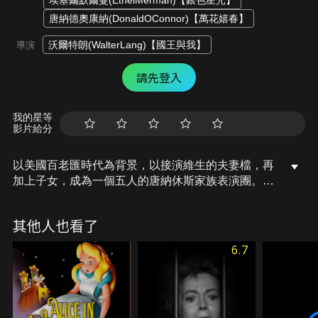
埃塞爾默爾曼(EthelMerman)【銀色星光】
唐納德奧康納(DonaldOConnor)【萬花嬉春】
沃爾特朗(WalterLang)【國王與我】
導演
請先登入
我的星等
影片給分
以美國百老匯時代為背景，以接演維生的夫妻檔，再
加上子女，成為一個五人的唐納休斯家族表演團。他
們經歷大蕭條、電台廣播的轉變、子女人生目標和家
族事業的分歧，家人關係從緊密、決裂再到重組家族
其他人也看了
表演團體的過程…
6.7