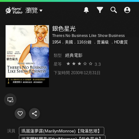
Hami Video
瀏覽
銀色星光
Theres No Business Like Show Business
1954．美國．116分鐘 ．
普遍級
．HD畫質
經典電影
類型
3.3
星等
下架時間 2030年12月31日
演員
瑪麗蓮夢露(MarilynMonroe)【飛瀑怒潮】