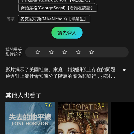
李察波頓(RichardBurton)【埃及豔后】
喬治席格(GeorgeSegal)【看誰在說話】
麥克尼可斯(MikeNichols)【畢業生】
導演
請先登入
我的星等
影片給分
影片揭示了美國社會、家庭、婚姻關係上存在的問題
通過對上流社會知識分子階層的虛偽和醜行，探討了
道德的標準和界限問題。描寫教授和他的妻子發生了
矛盾衝突，妻子設下圈套，請一對很有才華的年輕夫
其他人也看了
婦吃飯，並伺機與那位年輕的丈夫調情。調情未遂就
歇斯底里大發作，幾乎毀了那對年輕的夫妻…
7.6
7.0