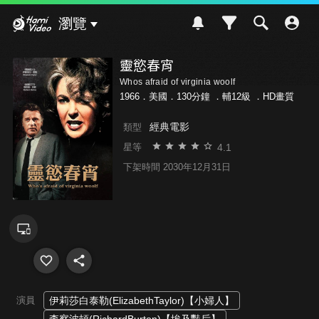
Hami Video
瀏覽
靈慾春宵
Whos afraid of virginia woolf
1966．美國．130分鐘 ．
輔12級
．HD畫質
經典電影
類型
4.1
星等
下架時間 2030年12月31日
演員
伊莉莎白泰勒(ElizabethTaylor)【小婦人】