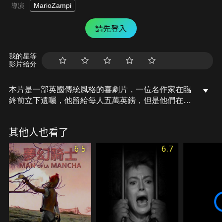
MarioZampi
導演
請先登入
我的星等
影片給分
本片是一部英國傳統風格的喜劇片，一位名作家在臨
終前立下遺囑，他留給每人五萬英鎊，但是他們在獲
得繼承權前，必須親自完成一項任務，如不能完成，
將失去遺產繼承權。過程中，為了得到這筆巨額的遺
其他人也看了
產，繼承人竭力去做對他們來說是難以做到的事情並
設法完成任務。
6.5
6.7