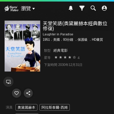
Hami Video
瀏覽
天堂笑語(奧黛麗赫本經典數位
修復)
Laughter in Paradise
1951．美國．93分鐘 ．
保護級
．HD畫質
經典電影
類型
4
星等
下架時間 2030年12月31日
演員
奧黛麗赫本
阿拉斯泰爾·西姆