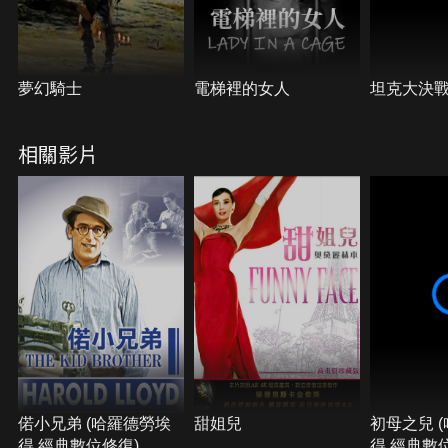
夢幻騎士
電梯裡的女人
坦克大決
相關影片
偌小兄弟 (哈羅德勞埃
甜姐兒
初母之兒 
得 經典數位修復)
得 經典數