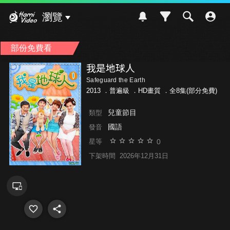
Hami Video
瀏覽
部份免費看
我是地球人
Safeguard the Earth
2013 ．
普遍級
．HD畫質 ．全8集(部分免費)
兒童節目
類型
國語
發音
0
星等
下架時間
2026年12月31日