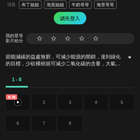
演員
布丁姐姐
泡芙姐姐
牛奶哥哥
海苔哥哥
請先登入
我的星等
影片給分
節能減碳的益處無窮，可減少能源的開銷，達到綠化
的目標，少砍棵樹就可減少二氧化碳的含量，大氣層
的破洞傷害降到最低，是首先該徹底執行的，全球暖
化的現象，會使得海平面上升，而結果是導致冰山的
1 - 8
融化、怪異氣侯的發生與臨海國的消失，大自然的反
撲不容小覰。若能源都已用盡，到時再後悔就來不及
免費
了。
1
2
3
4
5
6
7
8