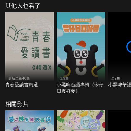
其他人也看了
更新至第40集
全3集
全2集
青春愛讀書精選
小黑啤台語專輯《今仔
小黑啤華
日真好耍》
相關影片