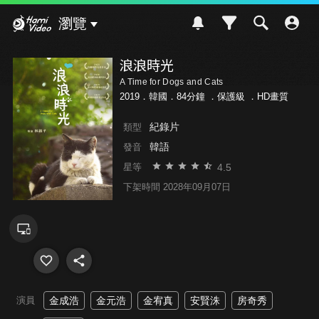
Hami Video
瀏覽
浪浪時光
A Time for Dogs and Cats
2019．韓國．84分鐘 ．
保護級
．HD畫質
紀錄片
類型
韓語
發音
4.5
星等
下架時間 2028年09月07日
演員
金成浩
金元浩
金宥真
安賢洙
房奇秀