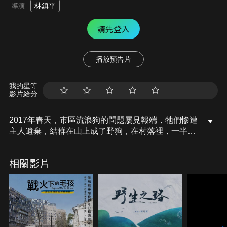
林鎮平
導演
請先登入
播放預告片
我的星等
影片給分
2017年春天，市區流浪狗的問題屢見報端，牠們慘遭
主人遺棄，結群在山上成了野狗，在村落裡，一半的
房子空無一人，流浪狗和仍被短繩拴住的狗兒在艱難
中求生，影片探討了人類與動物在城市共生的可能
相關影片
性，鏡頭記錄了一年來的探訪過程，最後舉辦了一場
感人至深的音樂會，為旅途中的疲憊生命帶來了慰
藉。