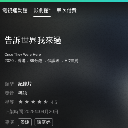
電視運動館
影劇館⁺
單次付費
告訴世界我來過
Once They Were Here
2020．香港．89分鐘 ．
保護級
．HD畫質
類型
紀錄片
發音
粵語
星等
4.5
下架時間 2028年04月20日
導演
侯婕
陳庭婷