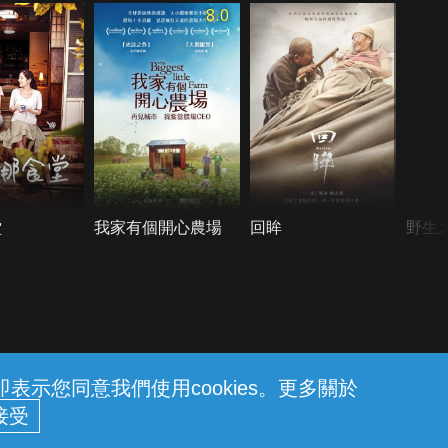
8.0
堂
我家有個開心農場
回眸
野生
示您同意我們使用cookies。更多關於