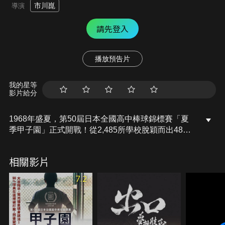
市川崑
導演
請先登入
播放預告片
我的星等
影片給分
1968年盛夏，第50屆日本全國高中棒球錦標賽「夏
季甲子園」正式開戰！從2,485所學校脫穎而出48校
菁英隊伍，準備爭奪獨一無二的至高榮耀。劇組縱橫
經緯走遍列島，從寒冬到酷暑，追蹤野球少年的逐夢
相關影片
身影。汗淚齊飆的甲子園，不僅是青春競技場，更見
證永不言棄的大和精神。
7.2