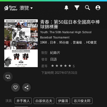
Hami Video
瀏覽
青春：第50屆日本全國高中棒
球錦標賽
Youth: The 50th National High School
Baseball Tournament
1968．日本．95分鐘 ．
普遍級
．HD畫質
紀錄片
類型
日語
發音
5
星等
下架時間 2027年07月31日
演員
井手雅人
白坂依志夫
伊藤清
谷川俊太郎