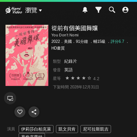
Hami Video
瀏覽
從前有個美國舞孃
You Don’t Nomi
2022．美國．91分鐘 ．
輔15級
．
評分6.7
．
HD畫質
紀錄片
類型
英語
發音
4.2
星等
下架時間 2028年12月31日
演員
伊莉莎白柏克萊
凱文貝肯
尼可拉斯凱吉