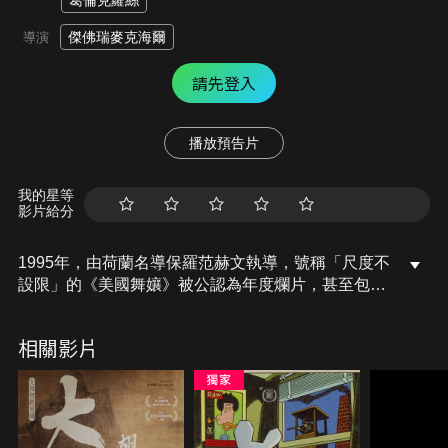
葛倫克蘿絲
傑佛瑞麥克海爾
導演
請先登入
播放預告片
我的星等
影片給分
1995年，由荷蘭名導保羅范赫文執導，號稱「尺度不
設限」的《美國舞孃》被公認為年度爛片，甚至包下
金酸莓獎7項大獎，范赫文還成為首位親領金酸莓獎
的影人，女主角伊莉莎白柏克萊的演藝生涯更因此而
相關影片
沒落。25年後，導演傑佛瑞麥克海爾回顧此部舞孃電
影始祖，重新探討暴力色情美學，並邀請伊莉莎白柏
克萊重返舞台，接受遲來的肯定與掌聲。