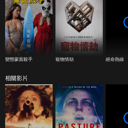
變態蒙面殺手
寵物情劫
絕命熱線
相關影片