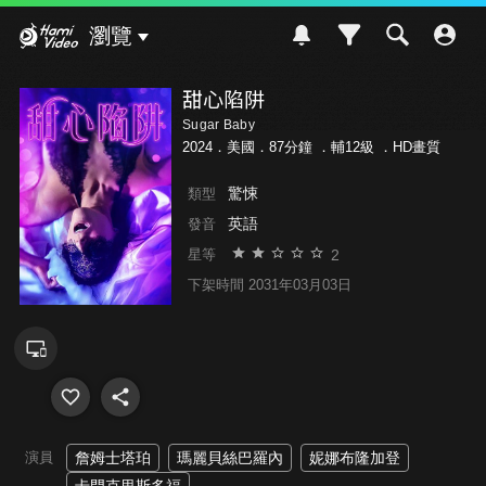
Hami Video
瀏覽
甜心陷阱
Sugar Baby
2024．美國．87分鐘 ．
輔12級
．HD畫質
驚悚
類型
英語
發音
2
星等
下架時間 2031年03月03日
演員
詹姆士塔珀
瑪麗貝絲巴羅內
妮娜布隆加登