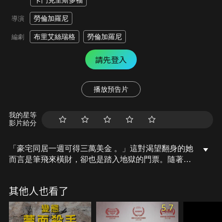
卡門克里斯多福
勞倫加羅尼
導演
布里艾絲瑞格
勞倫加羅尼
編劇
請先登入
播放預告片
我的星等
影片給分
「豪宅同居一週可得三萬美金 。」這對渴望翻身的她
而言是筆飛來橫財，卻也是踏入地獄的門票。隨著豪
宅大門落鎖，等待她的不是奢靡生活，而是困在屋
內、見不得光的陰森真相。
其他人也看了
5.7