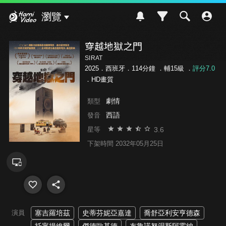
Hami Video
瀏覽
穿越地獄之門
SIRAT
2025．西班牙．114分鐘 ．
輔15級
．
評分7.0
．HD畫質
劇情
類型
西語
發音
3.6
星等
下架時間 2032年05月25日
演員
塞吉羅培茲
史蒂芬妮亞嘉達
喬舒亞利安亨德森