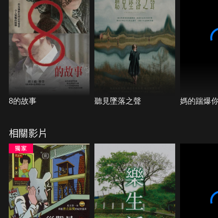
8的故事
聽見墜落之聲
媽的踹爆
相關影片