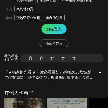
托寧揚維爾
傑德歐基德
布魯諾努涅斯阿霍納
奧利佛勒賽
導演
聖地亞哥菲洛爾
奧利佛勒賽
編劇
請先登入
播放預告片
我的星等
影片給分
『★獨家搶先看 ★年度必看電影』榮獲2025坎城影
展評審團獎、最佳原聲帶，獲得第98屆奧斯卡金像獎
最佳國際電影、最佳音效兩項提名，營造近乎宗教體
驗般的沉浸氛圍，觀影過程如同置身一場節奏與荒野
其他人也看了
共同交織的旅程。
7.1