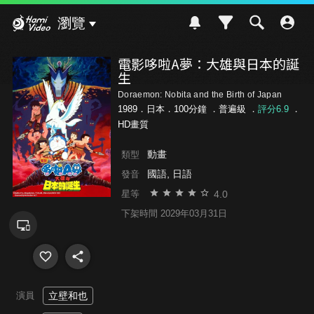
Hami Video
瀏覽
電影哆啦A夢：大雄與日本的誕
生
Doraemon: Nobita and the Birth of Japan
1989．日本．100分鐘 ．
普遍級
．
評分6.9
．
HD畫質
動畫
類型
國語, 日語
發音
4.0
星等
下架時間 2029年03月31日
演員
立壁和也