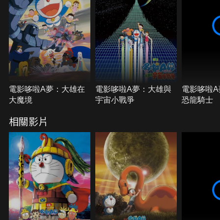
電影哆啦A夢：大雄在
電影哆啦A夢：大雄與
電影哆啦A
大魔境
宇宙小戰爭
恐龍騎士
相關影片