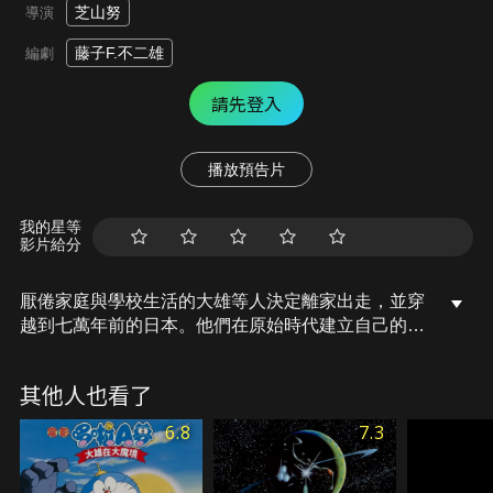
芝山努
導演
藤子F.不二雄
編劇
請先登入
播放預告片
我的星等
影片給分
厭倦家庭與學校生活的大雄等人決定離家出走，並穿
越到七萬年前的日本。他們在原始時代建立自己的樂
園，卻發現古代部族正遭受神秘黑暗勢力威脅，於是
挺身而出展開救援。
其他人也看了
6.8
7.3