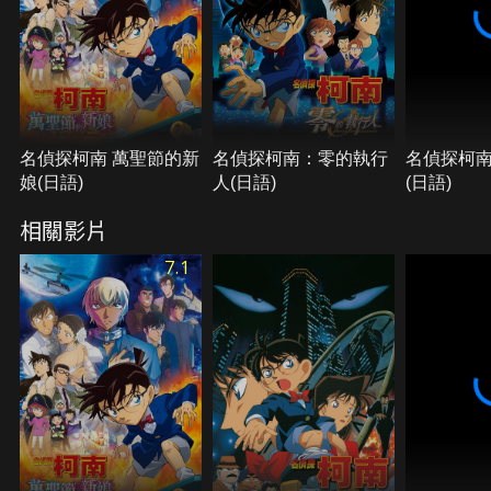
名偵探柯南 萬聖節的新
名偵探柯南：零的執行
名偵探柯南
娘(日語)
人(日語)
(日語)
相關影片
7.1