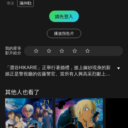
滿仲勸
導演
請先登入
播放預告片
我的星等
影片給分
「澀谷HIKARIE」正舉行著婚禮，披上嫁紗現身的新
娘正是警視廳的佐藤警官。當所有人興高采烈獻上祝
賀時，一名男子突然闖入婚宴鬧事，高木刑事為了保
護大家的安全，奮不顧身上前去制止而遭遇危機！？
其他人也看了
同一時間，連續爆破事件的犯人在此時逃獄，這是偶
然嗎？
7.1
6.1