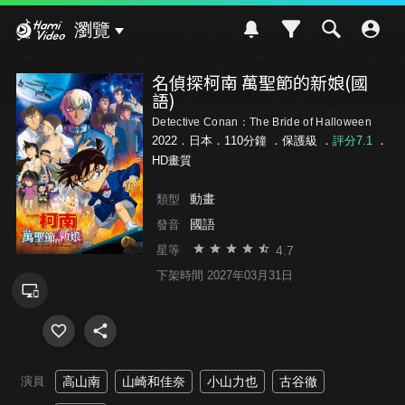
Hami Video
瀏覽
名偵探柯南 萬聖節的新娘(國
語)
Detective Conan：The Bride of Halloween
2022．日本．110分鐘 ．
保護級
．
評分7.1
．
HD畫質
動畫
類型
國語
發音
4.7
星等
下架時間 2027年03月31日
演員
高山南
山崎和佳奈
小山力也
古谷徹