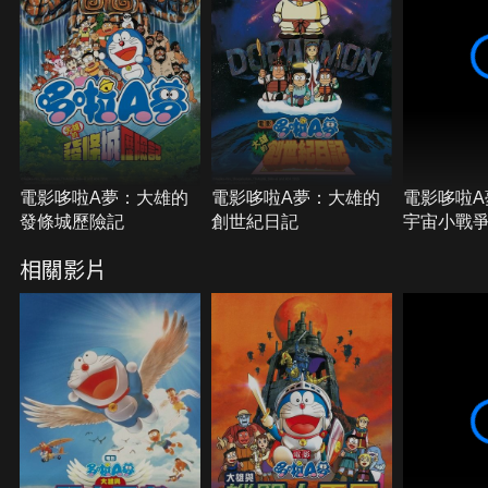
電影哆啦A夢：大雄的
電影哆啦A夢：大雄的
電影哆啦A
發條城歷險記
創世紀日記
宇宙小戰
相關影片