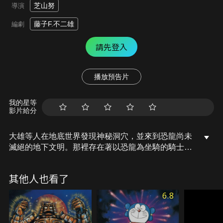
芝山努
導演
藤子F.不二雄
編劇
請先登入
播放預告片
我的星等
影片給分
大雄等人在地底世界發現神秘洞穴，並來到恐龍尚未
滅絕的地下文明。那裡存在著以恐龍為坐騎的騎士國
度，但一場巨大陰謀正悄悄展開，眾人因此捲入驚險
冒險之中。
其他人也看了
6.8