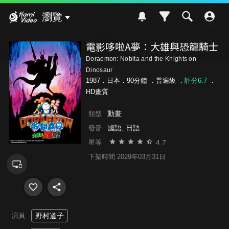
Hami Video
瀏覽
電影哆啦A夢：大雄與恐龍騎士
Doraemon: Nobita and the Knights on
Dinosaur
1987．日本．90分鐘 ．
普遍級
．
評分6.7
．
HD畫質
動畫
類型
國語, 日語
發音
4.7
星等
下架時間 2029年03月31日
演員
野村道子