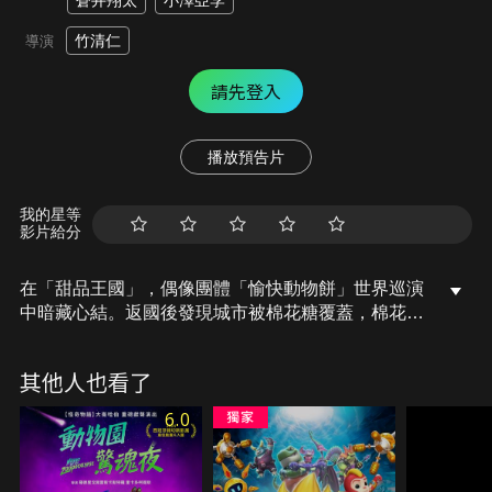
蒼井翔太
小澤亞李
竹清仁
導演
請先登入
播放預告片
我的星等
影片給分
在「甜品王國」，偶像團體「愉快動物餅」世界巡演
中暗藏心結。返國後發現城市被棉花糖覆蓋，棉花糖
國王企圖消滅其他零食，以統治世界。小天馬獨自對
抗棉花糖大軍，不幸被擄。這些為帶來歡樂而誕生的
其他人也看了
愉快動物餅，能否戰勝棉花糖國王，救出小天馬並守
護世界？身陷絕境的他們，又將發現何種扭轉乾坤的
6.0
秘策？