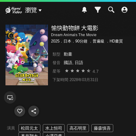
Hami Video
瀏覽
愉快動物餅 大電影
Dream Animals The Movie
2025．日本．90分鐘 ．
普遍級
．HD畫質
動畫
類型
國語, 日語
發音
4.7
星等
下架時間 2028年03月31日
演員
松田元太
水上恒司
高石明里
藤森慎吾