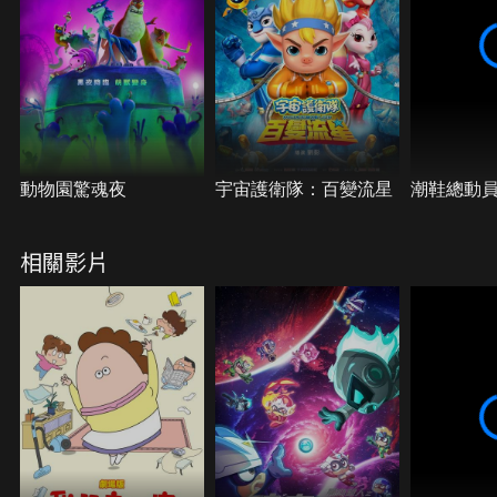
動物園驚魂夜
宇宙護衛隊：百變流星
潮鞋總動
相關影片