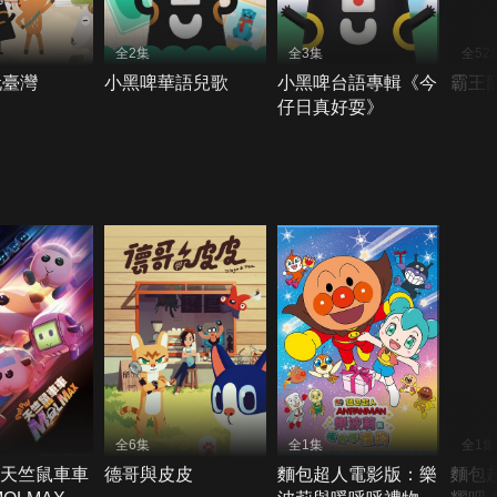
全2集
全3集
全52
玩臺灣
小黑啤華語兒歌
小黑啤台語專輯《今
霸王
仔日真好耍》
全6集
全1集
全1集
UI 天竺鼠車車
德哥與皮皮
麵包超人電影版：樂
麵包