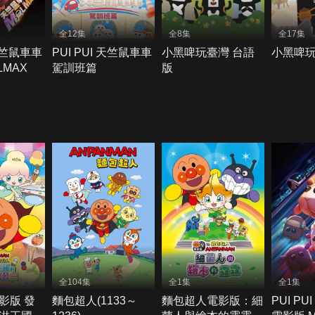
全12集
全8集
全17集
 天竺鼠車車
PUI PUI 天竺鼠車車
小黑啤玩臺灣 台語
小黑啤
LMAX
駕訓班篇
版
全104集
全1集
全1集
影版 發
麵包超人(1133～
麵包超人電影版：細
PUI P