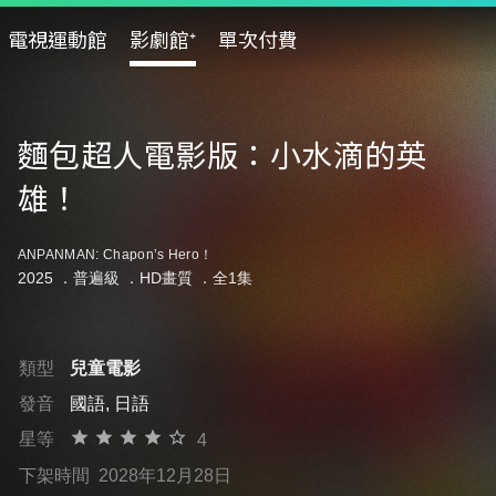
電視運動館
影劇館⁺
單次付費
麵包超人電影版：小水滴的英
雄！
ANPANMAN: Chapon’s Hero！
2025 ．
普遍級
．HD畫質 ．全1集
類型
兒童電影
發音
國語, 日語
星等
4
下架時間
2028年12月28日