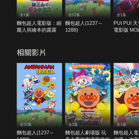
全1集
全52集
全1集
麵包超人電影版：細
麵包超人(1237～
PUI PUI
菌人與繪本的露露
1288)
電影版 MO
相關影片
全52集
全1集
全1集
麵包超人(1237～
麵包超人劇場版 玩
麵包超人電