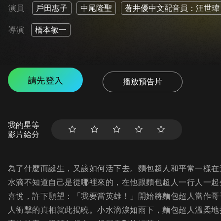
演員
戶田惠子
中尾隆聖
蒼井優中文配音員：汪世瑋
導演
橋本敏一
請先登入
播放預告片
我的星等
影片給分
為了什麼而誕生，又該如何活下去。麵包超人和平常一樣在
水滴不知道自己是從哪裡來的，在他跟麵包超人一行人一起
喜悅，許下願望：「我要當英雄！」開始將麵包超人當作哥
人衝擊的真相就此揭曉。小水滴淚如雨下，麵包超人溫柔地