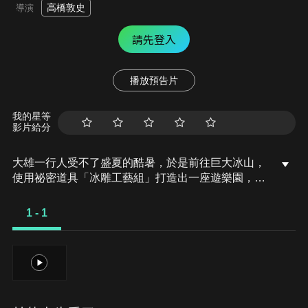
高橋敦史
導演
請先登入
播放預告片
我的星等
影片給分
大雄一行人受不了盛夏的酷暑，於是前往巨大冰山，
使用祕密道具「冰雕工藝組」打造出一座遊樂園，卻
發現了一個被冰封的神奇金手環。調查之下發現，這
個金手環居然是在10萬年前的南極被凍住的，但當時
1 - 1
那裡理論上沒有住人才對！哆啦A夢他們為了尋找金
手環的失主，於是動身前往南極，而出現在他們眼前
的，竟是一座被冰封在冰層底下的巨大都市遺跡。
1
「我們到10萬年前歸還失物吧！」哆啦A夢一行人使
用祕密道具「時光腰帶」前往10萬年前。他們在那裡
遇見了名為卡菈的少女與希亞克伊博士，這兩人是為