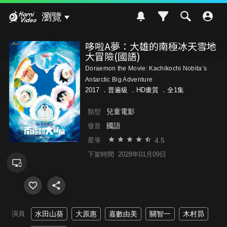
Hami Video
瀏覽
哆啦A夢：大雄的南極冰天雪地
大冒險(國語)
Doraemon the Movie: Kachikochi Nobita’s
Antarctic Big Adventure
2017 ．
普遍級
．HD畫質 ．全1集
兒童電影
類型
國語
發音
4.5
星等
下架時間
2028年01月09日
演員
水田山葵
大原惠
嘉數由美
關智一
木村昴