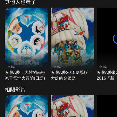
其他人也看了
了拯救自己被結凍的星球而踏上宇宙旅行，追尋金手
環的謎團。然而，因為金手環，哆啦A夢一行人居然
面臨地球將被凍結的危機！
全1集
全1集
全1集
哆啦A夢：大雄的南極
哆啦A夢2018劇場版：
哆啦A夢劇
冰天雪地大冒險(日語)
大雄的金銀島
2016「新
本誕生」
相關影片