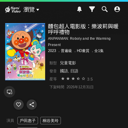
Hami Video
瀏覽
麵包超人電影版：樂波莉與暖
呼呼禮物
ANPANMAN: Roboly and the Warming
Present
2023 ．
普遍級
．HD畫質 ．全1集
兒童電影
類型
國語, 日語
發音
3.5
星等
下架時間
2026年12月31日
演員
戶田惠子
桐谷美玲