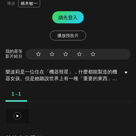
橋本敏一
導演
請先登入
播放預告片
我的星等
影片給分
樂波莉是一位住在「機器彗星」，什麼都能製造的機
器女孩。但是她聽說世界上有一種「重要的東西」是
自己做不出來的，她想找出那個東西，離開了機器彗
星。在旅途中，樂波莉和機器鳥小琴撿到一個禮物
1 - 1
盒，為了找到失主，飛向麵包超人世界。他們在那裡
遇見麵包超人等人，一起度過歡樂的時光，這時樂波
莉發現她的胸口「暖呼呼的」。就在這個時候，細菌
1
人想要把機器彗星變成「細菌機器彗星」，操控最強
的機器人「巨星大噹噹」到處破壞！？一段讓大家心
裡暖呼呼的精彩刺激大冒險即將開始！