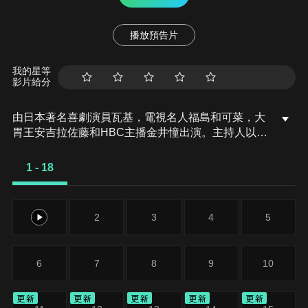
播放預告片
我的星等
影片給分
由日本著名喜劇演員瓦基，電視名人福島和可菜，大
胃王安吉拉佐藤和HBC主播金井憧出演。主持人以探
險家的身分進行一系列的探訪，他們要帶著「尋找與
北海道有關聯的東西」這個任務，去訪問一個亞洲國
1 - 18
家，同時也介紹每個國家著名的旅遊景點，涵蓋新加
坡、馬來西亞、泰國、台灣、菲律賓、香港、尼泊
爾、越南、韓國等13個國家。
1
2
3
4
5
6
7
8
9
10
更新
更新
更新
更新
更新