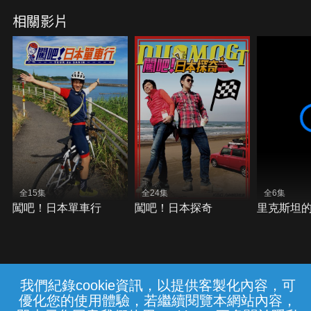
相關影片
全15集
全24集
全6集
闖吧！日本單車行
闖吧！日本探奇
里克斯坦
我們紀錄cookie資訊，以提供客製化內容，可
{{notifyMsg}}
優化您的使用體驗，若繼續閱覽本網站內容，
20260807_白海豚颱風中央應變中心已開設
常見問題
線上客服
服務條款
隱私權保護