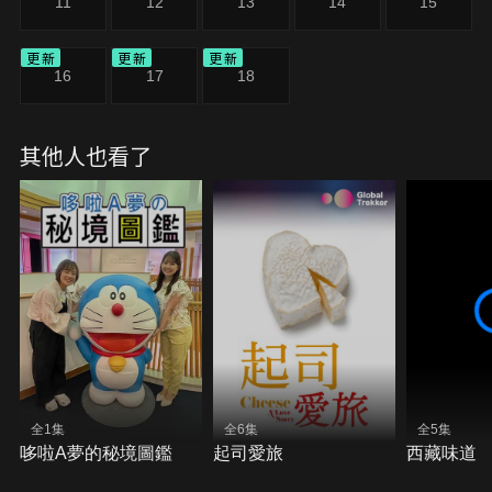
11
12
13
14
15
更新
更新
更新
16
17
18
其他人也看了
全1集
全6集
全5集
哆啦A夢的秘境圖鑑
起司愛旅
西藏味道