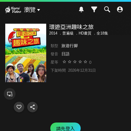
Hami Video
瀏覽
環遊亞洲趣味之旅
2014 ．
普遍級
．HD畫質 ．全18集
旅遊行腳
類型
日語
發音
0
星等
下架時間
2026年12月31日
請先登入