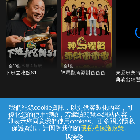
全39集
全1集
下班去吃飯S1
神馬攏賀添財衝衝衝
東尼班奈特
典演出精
我們紀錄cookie資訊，以提供客製化內容，可
{{notifyMsg}}
優化您的使用體驗，若繼續閱覽本網站內容，
常見問題
線上客服
服務條款
隱私權保護
即表示您同意我們使用cookies。更多關於隱私
保護資訊，請閱覽我們的
隱私權保護政策
。
中華電信股份有限公司個人家庭分公司
(統一編號：96979949) © 2026