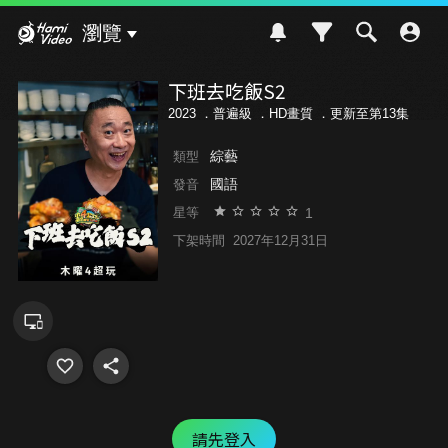
Hami Video
瀏覽
下班去吃飯S2
2023 ．
普遍級
．HD畫質 ．更新至第13集
綜藝
類型
國語
發音
1
星等
下架時間
2027年12月31日
請先登入