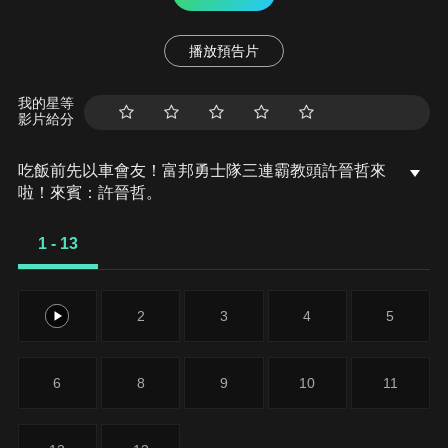
播放預告片
我的星等
影片給分
吃飯前先以車會友！富邦勇士隊三連霸教頭許晉哲來
啦！來賓：許晉哲。
1 - 13
1
2
3
4
5
6
8
9
10
11