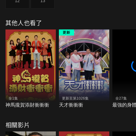
12
13
其他人也看了
全1集
更新至第1026集
全27集
神馬攏賀添財衝衝衝
天才衝衝衝
最強的身
相關影片