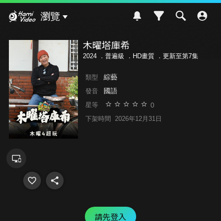
Hami Video
瀏覽
木曜塔庫希
2024 ．
普遍級
．HD畫質 ．更新至第7集
綜藝
類型
國語
發音
0
星等
下架時間
2026年12月31日
請先登入