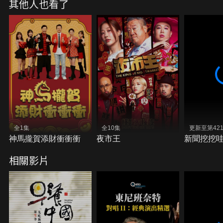
其他人也看了
全1集
全10集
更新至第42
神馬攏賀添財衝衝衝
夜市王
新聞挖挖
相關影片