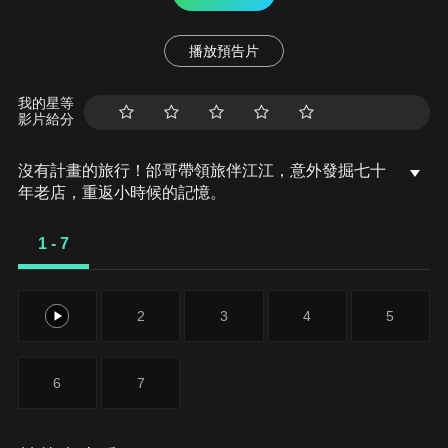
播放預告片
我的星等
影片給分
沒有計畫的旅行！邰哥帶領旅伴江江，意外發掘七十
年老店，重返小時候的記憶。
1 - 7
1
2
3
4
5
6
7