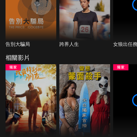
告別大騙局
跨界人生
女狼出任
相關影片