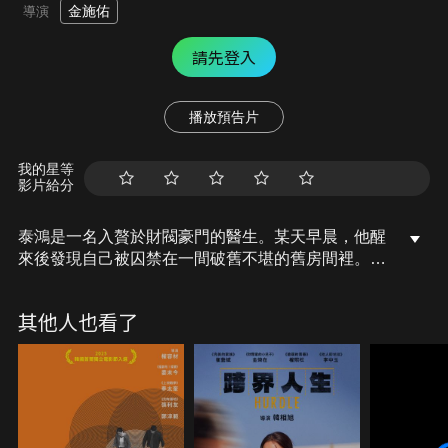
金施佑
導演
請先登入
播放預告片
我的星等
影片給分
泰鴻是一名入贅於財閥豪門的醫生。某天早晨，他醒
來後發現自己被囚禁在一間破舊不堪的舊房間裡。他
的妻子、朋友、媒體、警方、黑幫、甚至連娼妓們似
乎都彼此串通，意圖聯手毀滅他。此時，一名叫做紅
其他人也看了
丹的妓女幫助他逃脫，但他們很快就意識到，這世界
上根本沒有他們的容身之處。紅丹原本計畫賣身來籌
措女兒的手術費，卻在時機巧合下接到了一筆交易：
只要殺掉泰鴻，就能獲得巨額賞金。紅丹與泰鴻在通
往地獄的懸崖邊緣，被迫正視彼此交織的命運與人
生…