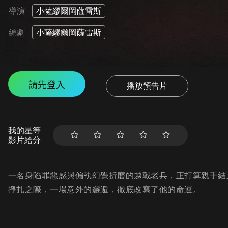
導演
小薩繆爾岡薩雷斯
編劇
小薩繆爾岡薩雷斯
請先登入
播放預告片
我的星等
影片給分
一名身陷罪惡感與偏執幻覺折磨的越戰老兵，正打算親手結
掙扎之際，一場意外的邂逅，徹底改寫了他的命運。