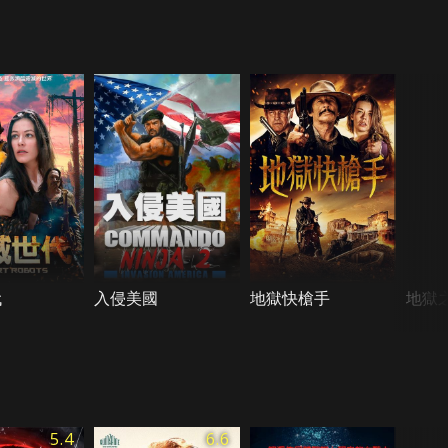
代
入侵美國
地獄快槍手
地獄之
5.4
6.6