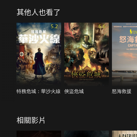
其他人也看了
5.2
6.6
特務危城：華沙火線
俠盜危城
怒海救援
相關影片