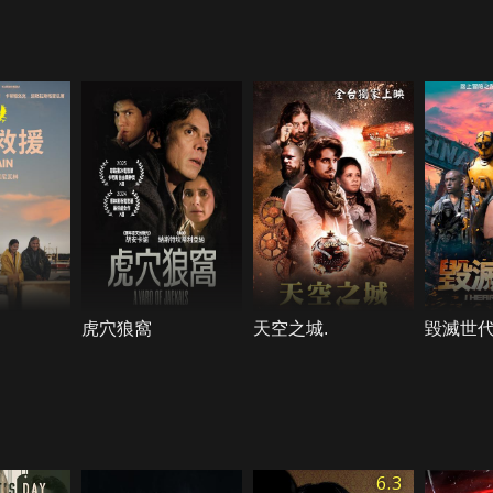
虎穴狼窩
天空之城.
毀滅世
6.3