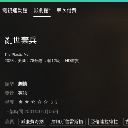
電視運動館
影劇館⁺
單次付費
亂世棄兵
The Plastic Men
2025．美國．78分鐘 ．
輔12級
．HD畫質
類型
劇情
發音
英語
星等
2.5
下架時間 2031年01月06日
演員
威廉費奇納
詹姆斯普雷斯頓
亞倫達拉維拉