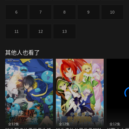
們，接連捲入到麻煩之中……四十歲左右的男人，究
竟是否能夠實現嚮往已久的慢生活呢！
6
7
8
9
10
11
12
13
其他人也看了
全12集
全12集
全12集