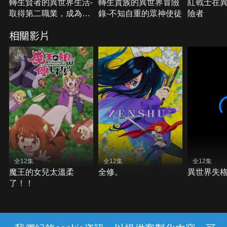
轉生賢者的異世界生活-
轉生貴族的異世界冒險
紅戰士在
取得第二職業，成為世
錄-不知自重的眾神使徒
險者
界最強
相關影片
全12集
全12集
全12集
魔王的女兒太溫柔
全修。
異世界失
了！！