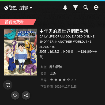
Hami Video
瀏覽
部份免費看
中年男的異世界網購生活
DAILY LIFE OF A MIDDLE-AGED ONLINE
SHOPPER IN ANOTHER WORLD, THE:
SEASON 01
2025 ．
輔15級
．HD畫質 ．全13集(部分免
費)
魔幻冒險
類型
日語
發音
4.7
星等
下架時間
2026年12月31日