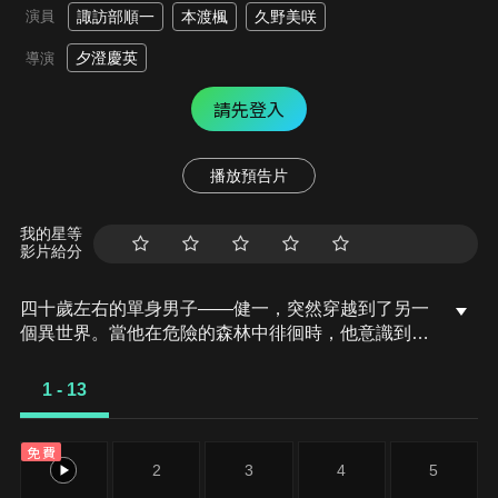
演員
諏訪部順一
本渡楓
久野美咲
夕澄慶英
導演
請先登入
播放預告片
我的星等
影片給分
四十歲左右的單身男子——健一，突然穿越到了另一
個異世界。當他在危險的森林中徘徊時，他意識到它
可以使用大型網購平台「香格里拉」。這是一個可以
用異世界的商品換成金錢、購買現代日本商品的「作
1 - 13
弊能力」。健一充分利用自己的能力，很快就以商人
的身分脫穎而出。「目標是，在異世界過上愜意的慢
免費
生活！」他試圖在小鎮附近的森林自由的過著自給自
1
2
3
4
5
足的生活，但……才華洋溢的健一吸引到了許多女孩