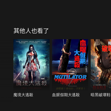
其他人也看了
魔境大逃殺
血腥假期大逃殺
暗黑破壞鞋