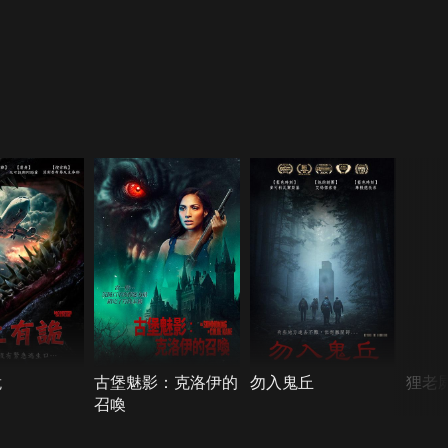
詭
古堡魅影：克洛伊的
勿入鬼丘
狸老
召喚