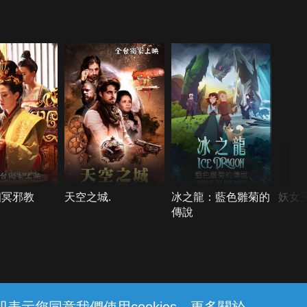
幽冥邪教
天空之城.
冰之龍：藍色雛菊的
妖女
傳說