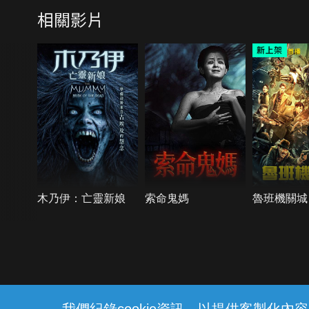
相關影片
木乃伊：亡靈新娘
索命鬼媽
魯班機關城
{{notifyMsg}}