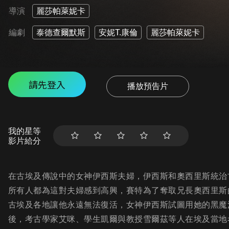
導演
麗莎帕萊妮卡
編劇
泰德查爾默斯
安妮T.康倫
麗莎帕萊妮卡
請先登入
播放預告片
我的星等
影片給分
在古埃及傳說中的女神伊西斯夫婦，伊西斯和奧西里斯統治
所有人都為這對夫婦感到高興，賽特為了奪取兄長奧西里斯
古埃及各地讓他永遠無法復活，女神伊西斯試圖用她的黑魔
後，考古學家艾咪、學生凱爾與教授雪爾茲等人在埃及當地