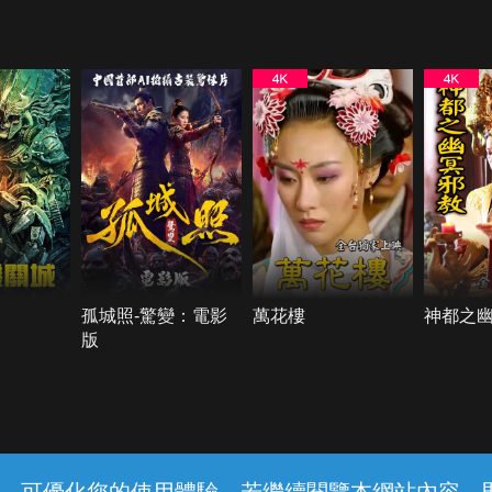
孤城照-驚變：電影
萬花樓
神都之
版
常見問題
線上客服
服務條款
隱私權保護