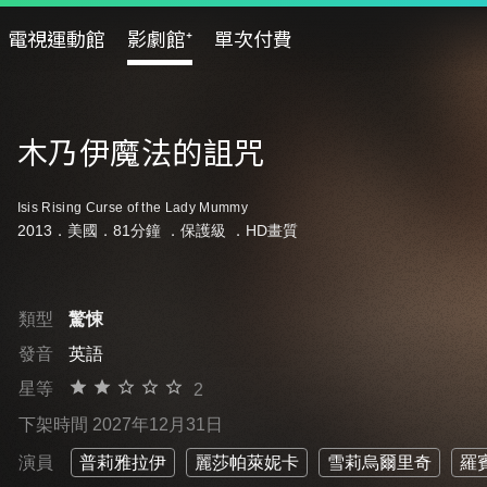
電視運動館
影劇館⁺
單次付費
木乃伊魔法的詛咒
Isis Rising Curse of the Lady Mummy
2013．美國．81分鐘 ．
保護級
．HD畫質
類型
驚悚
發音
英語
星等
2
下架時間 2027年12月31日
演員
普莉雅拉伊
麗莎帕萊妮卡
雪莉烏爾里奇
羅