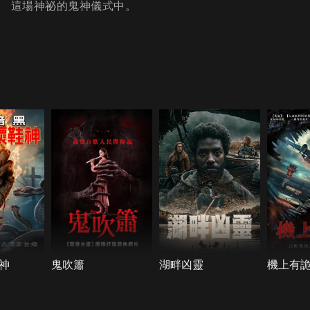
這場神祕的鬼神儀式中。
神
鬼吹簫
湖畔凶靈
機上有