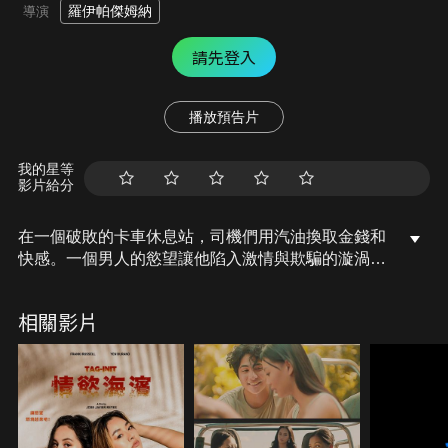
羅伊帕傑姆納
導演
請先登入
播放預告片
我的星等
影片給分
在一個破敗的卡車休息站，司機們用汽油換取金錢和
快感。一個男人的慾望讓他陷入激情與欺騙的漩渦，
再也無法回頭。
相關影片