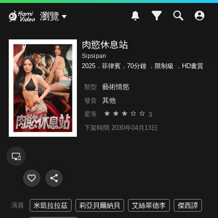
Hami Video
瀏覽
肉慾休息站
Sipsipan
2025．菲律賓．70分鐘 ．
限制級
．HD畫質
藝術情慾
類型
其他
發音
3
星等
下架時間 2030年04月13日
演員
米凱拉拉茲
莉亞貝爾納貝
艾絲翠德李
傑西譚